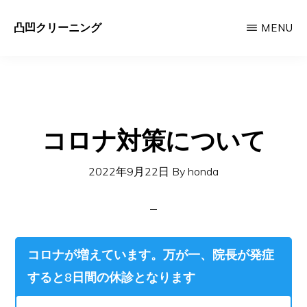
Skip
凸凹クリーニング
MENU
to
キ
main
ャ
content
ッ
チ
コロナ対策について
フ
レ
2022年9月22日
By
honda
ー
ズ
コロナが増えています。万が一、院長が発症
すると8日間の休診となります