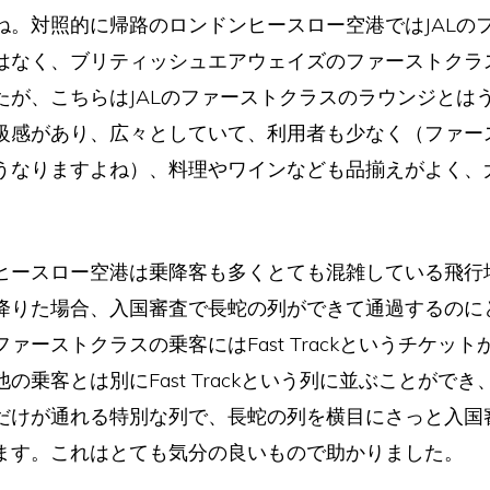
ね。対照的に帰路のロンドンヒースロー空港ではJALの
はなく、ブリティッシュエアウェイズのファーストクラ
たが、こちらはJALのファーストクラスのラウンジとは
級感があり、広々としていて、利用者も少なく（ファー
うなりますよね）、料理やワインなども品揃えがよく、
。
ースロー空港は乗降客も多くとても混雑している飛行
降りた場合、入国審査で長蛇の列ができて通過するのに
ァーストクラスの乗客にはFast Trackというチケッ
の乗客とは別にFast Trackという列に並ぶことがで
だけが通れる特別な列で、長蛇の列を横目にさっと入国
ます。これはとても気分の良いもので助かりました。