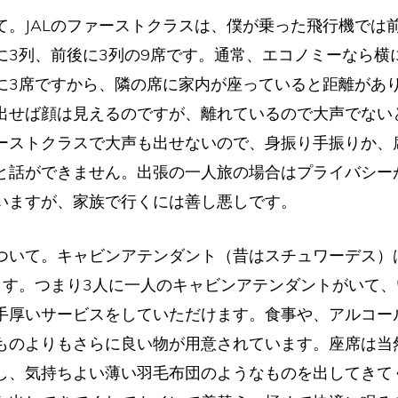
。JALのファーストクラスは、僕が乗った飛行機では
に3列、前後に3列の9席です。通常、エコノミーなら横
に3席ですから、隣の席に家内が座っていると距離があ
出せば顔は見えるのですが、離れているので大声でない
ーストクラスで大声も出せないので、身振り手振りか、
と話ができません。出張の一人旅の場合はプライバシー
いますが、家族で行くには善し悪しです。
いて。キャビンアテンダント（昔はスチュワーデス）
ます。つまり3人に一人のキャビンアテンダントがいて
手厚いサービスをしていただけます。食事や、アルコー
ものよりもさらに良い物が用意されています。座席は当
し、気持ちよい薄い羽毛布団のようなものを出してきて