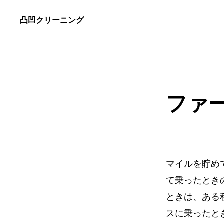
Skip
Skip
凸凹クリーニング
to
to
キ
primary
main
ャ
navigation
content
ッ
チ
ファ
フ
レ
ー
ズ
マイルを貯め
て乗ったとき
ときは、ある
スに乗ったと