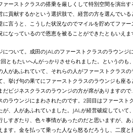
ファーストクラスの搭乗を厳しくして特別空間を演出す
営に貢献するかという選択肢で、経営の方を選んでいる
逆に言うと、こうした状況なのでマイルを貯めてファー
況になっているので恩恵を被ることができたともいえま
について。成田のJALのファーストクラスのラウンジ
2回ともたいへんがっかりさせられました。というのも
の人があふれていて、それらの人がファーストクラスの
て、挙げ句の果てにファーストクラスのラウンジも座る
まだビジネスクラスのラウンジの方が席がありますので
スのラウンジにまわされたのです。2回目はファースト
たが、人があふれていました。JALが経営破綻していて
行しすぎたり、色々事情があったのだと思いますが、あ
えます。金を払って乗った人なら怒るだろうし、二度と