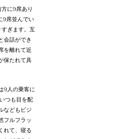
前方に9席あり
に9席並んでい
りすぎます。互
と会話ができ
席を離れて近
が保たれて具
は9人の乗客に
、いつも目を配
ルなどもビジ
然フルフラッ
くれて、寝る