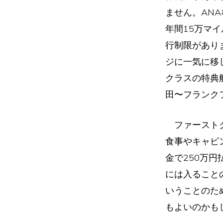
ません。AN
年間15万マ
行制限があり
ジに一気に移
クラスの特典
田〜フランク
ファーストク
食事やキャビ
金で250万
には入ること
いうことのた
もよいのかも