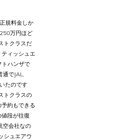
。正規料金しか
250万円ほど
ストクラスだ
リティッシュエ
フトハンザで
でJAL,
いたのです
ストクラスの
の予約もできる
の値段が往復
航空会社なの
ッシュエアウ