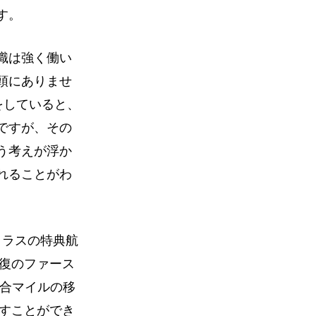
す。
識は強く働い
頭にありませ
をしていると、
ですが、その
う考えが浮か
れることがわ
クラスの特典航
往復のファース
場合マイルの移
移すことができ