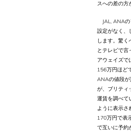
スへの差の方
JAL, A
設定がなく、し
します。驚く
とテレビで言
アウェイズで
156万円ほど
ANAの値段
が、ブリティ
運賃を調べて
ように表示さ
170万円で
で互いに予約