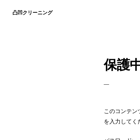
Skip
Skip
凸凹クリーニング
to
to
キ
primary
main
ャ
navigation
content
ッ
チ
保護中
フ
レ
ー
ズ
このコンテン
を入力してく