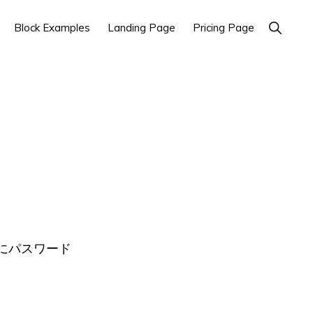
Show
Block Examples
Landing Page
Pricing Page
Search
にパスワード